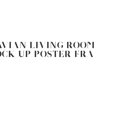
HEM
TJÄNSTER
OM
vian living room
ock up poster fra